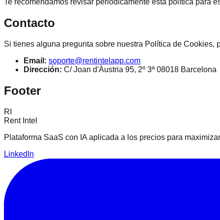
Te recomendamos revisar periódicamente esta política para es
Contacto
Si tienes alguna pregunta sobre nuestra Política de Cookies, 
Email:
soporte@rentintelapp.com
Dirección:
C/ Joan d'Àustria 95, 2º 3ª 08018 Barcelona
Footer
RI
Rent Intel
Plataforma SaaS con IA aplicada a los precios para maximizar
LinkedIn