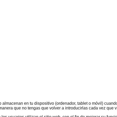
 almacenan en tu dispositivo (ordenador, tablet o móvil) cuando 
manera que no tengas que volver a introducirlas cada vez que v
os usuarios utilizan el sitio web, con el fin de mejorar su func